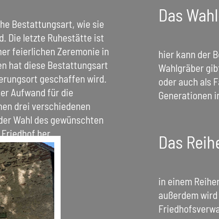
Das Wahl
iche Bestattungsart, wie sie
. Die letzte Ruhestätte ist
ner feierlichen Zeremonie in
hier kann der 
en hat diese Bestattungsart
Wahlgräber gibt
nerungsort geschaffen wird.
oder auch als F
er Aufwand für die
Generationen i
chen drei verschiedenen
 der Wahl des gewünschten
 Friedhof her.
Das Reih
in einem Reihe
außerdem wird 
Friedhofsverwa