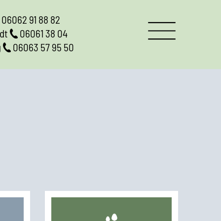
06062 91 88 82
adt
06061 38 04
g
06063 57 95 50