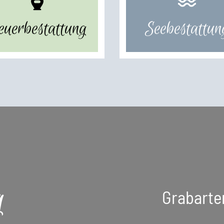
euerbestattung
Seebestattun
g
Grabarte