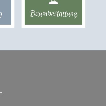
g
Baumbestattung
n